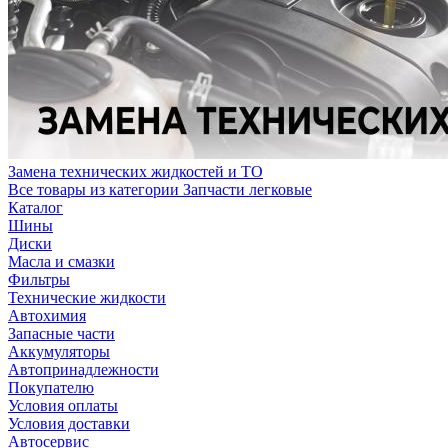
Замена технических жидкостей и ТО
Все товары из категории Запчасти легковые
Каталог
Шины
Диски
Масла и смазки
Фильтры
Технические жидкости
Автохимия
Запасные части
Аккумуляторы
Автопринадлежности
Покупателю
Условия оплаты
Условия доставки
Автосервис