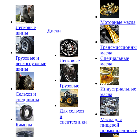
Моторные масла
Легковые
Диски
шины
Трансмиссионны
масла
Грузовые и
Специальные
Легковые
легкогрузовые
масла
шины
Грузовые
Индустриальные
Сельхоз и
масла
спец шины
Для сельхоз
и
Масла для
спецтехники
Камеры
пищевой
промышленност