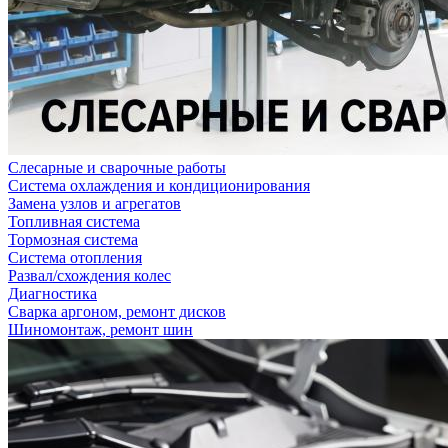
Слесарные и сварочные работы
Система охлаждения и кондиционирования
Замена узлов и агрегатов
Топливная система
Тормозная система
Система отопления
Развал/схождения колес
Диагностика
Сварка аргоном, ремонт дисков
Шиномонтаж, ремонт шин