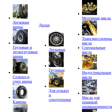
Моторные масла
Легковые
Диски
шины
Трансмиссионны
масла
Грузовые и
Специальные
Легковые
легкогрузовые
масла
шины
Грузовые
Индустриальные
Сельхоз и
масла
спец шины
Для сельхоз
и
Масла для
спецтехники
Камеры
пищевой
промышленност