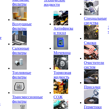
Технические
фильтры
жидкости
Специальные
средства
Воздушные
фильтры
Антифризы
и тосол
е
Смазки
Салонные
фильтры
Мочевина
Очистители
систем
Топливные
Тормозная
фильтры
жидкость
Присадки
Трансмиссионные
СОЖ
фильтры
и
Герметики