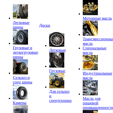
Моторные масла
Легковые
Диски
шины
Трансмиссионны
масла
Грузовые и
Специальные
Легковые
легкогрузовые
масла
шины
Грузовые
Индустриальные
Сельхоз и
масла
спец шины
Для сельхоз
и
Масла для
спецтехники
Камеры
пищевой
промышленност