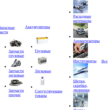
Расходные
материалы
Аккумуляторы
Запасные
части
Ароматизаторы
Грузовые
Запчасти
грузовые
Инструменты
Все
Запчасти
Легковые
легковые
Щетки,
скребки,
дворники
Запчасти
Сопутствующие
прочие
товары