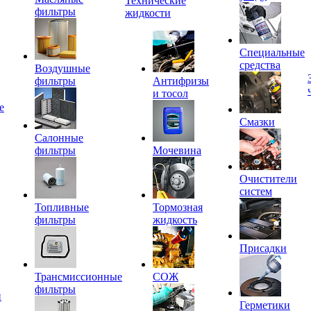
Технические
фильтры
жидкости
Специальные
средства
Воздушные
фильтры
Антифризы
и тосол
е
Смазки
Салонные
фильтры
Мочевина
Очистители
систем
Топливные
Тормозная
фильтры
жидкость
Присадки
Трансмиссионные
СОЖ
фильтры
и
Герметики