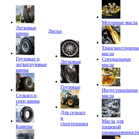
Моторные масла
Легковые
Диски
шины
Трансмиссионны
масла
Грузовые и
Специальные
Легковые
легкогрузовые
масла
шины
Грузовые
Индустриальные
Сельхоз и
масла
спец шины
Для сельхоз
и
Масла для
спецтехники
Камеры
пищевой
промышленност