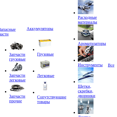
Расходные
материалы
Аккумуляторы
Запасные
части
Ароматизаторы
Грузовые
Запчасти
грузовые
Инструменты
Все
Запчасти
Легковые
легковые
Щетки,
скребки,
дворники
Запчасти
Сопутствующие
прочие
товары