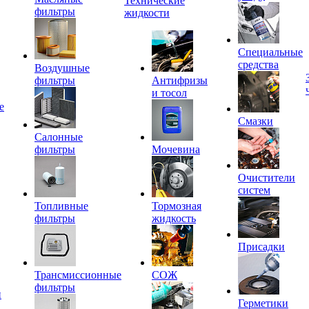
Технические
фильтры
жидкости
Специальные
средства
Воздушные
фильтры
Антифризы
и тосол
е
Смазки
Салонные
фильтры
Мочевина
Очистители
систем
Топливные
Тормозная
фильтры
жидкость
Присадки
Трансмиссионные
СОЖ
фильтры
и
Герметики