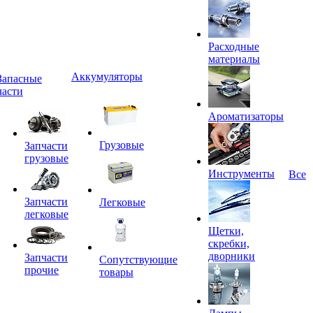
Расходные
материалы
Аккумуляторы
Запасные
части
Ароматизаторы
Грузовые
Запчасти
грузовые
Инструменты
Все
Запчасти
Легковые
легковые
Щетки,
скребки,
дворники
Запчасти
Сопутствующие
прочие
товары