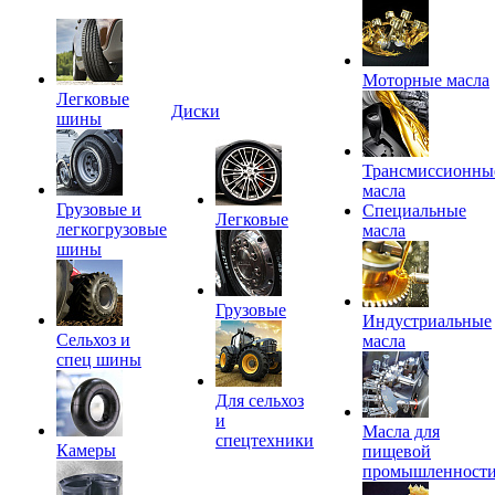
Моторные масла
Легковые
Диски
шины
Трансмиссионны
масла
Грузовые и
Специальные
Легковые
легкогрузовые
масла
шины
Грузовые
Индустриальные
Сельхоз и
масла
спец шины
Для сельхоз
и
Масла для
спецтехники
Камеры
пищевой
промышленност