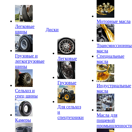
Моторные масла
Легковые
Диски
шины
Трансмиссионны
масла
Грузовые и
Специальные
Легковые
легкогрузовые
масла
шины
Грузовые
Индустриальные
Сельхоз и
масла
спец шины
Для сельхоз
и
Масла для
спецтехники
Камеры
пищевой
промышленност