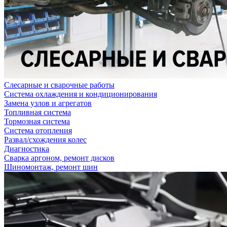
Слесарные и сварочные работы
Система охлаждения и кондиционирования
Замена узлов и агрегатов
Топливная система
Тормозная система
Система отопления
Развал/схождения колес
Диагностика
Сварка аргоном, ремонт дисков
Шиномонтаж, ремонт шин