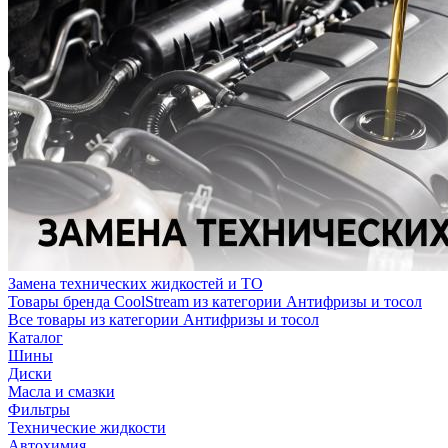
Замена технических жидкостей и ТО
Товары бренда CoolStream из категории Антифризы и тосол
Все товары из категории Антифризы и тосол
Каталог
Шины
Диски
Масла и смазки
Фильтры
Технические жидкости
Автохимия