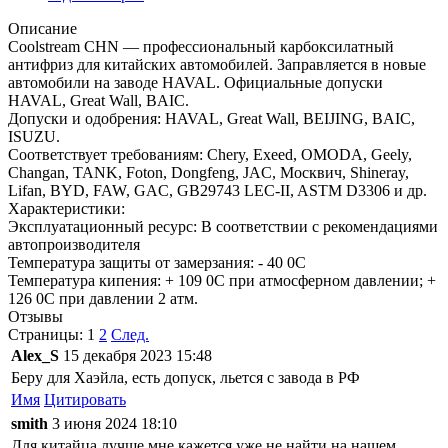
Описание
Coolstream CHN — профессиональный карбоксилатный
антифриз для китайских автомобилей. Заправляется в новые
автомобили на заводе HAVAL. Официальные допуски
HAVAL, Great Wall, BAIC.
Допуски и одобрения: HAVAL, Great Wall, BEIJING, BAIC,
ISUZU.
Соответствует требованиям: Chery, Exeed, OMODA, Geely,
Changan, TANK, Foton, Dongfeng, JAC, Москвич, Shineray,
Lifan, BYD, FAW, GAC, GB29743 LEC-II, ASTM D3306 и др.
Характеристики:
Эксплуатационный ресурс: В соответствии с рекомендациями
автопроизводителя
Температура защиты от замерзания: - 40 0С
Температура кипения: + 109 0С при атмосферном давлении; +
126 0С при давлении 2 атм.
Отзывы
Страницы:
1
2
След.
Alex_S
15 декабря 2023 15:48
Беру для Хаэйла, есть допуск, льется с завода в РФ
Имя
Цитировать
smith
3 июня 2024 18:10
Для китайца лучше мне кажется уже не найти на нашем