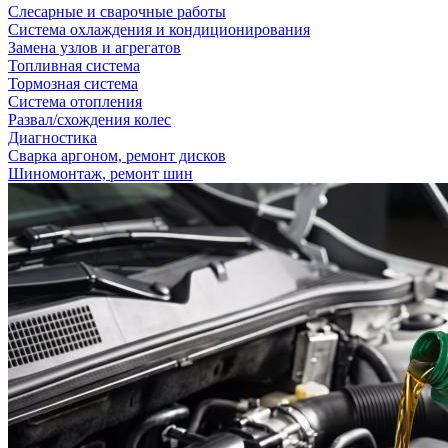
Слесарные и сварочные работы
Система охлаждения и кондиционирования
Замена узлов и агрегатов
Топливная система
Тормозная система
Система отопления
Развал/схождения колес
Диагностика
Сварка аргоном, ремонт дисков
Шиномонтаж, ремонт шин