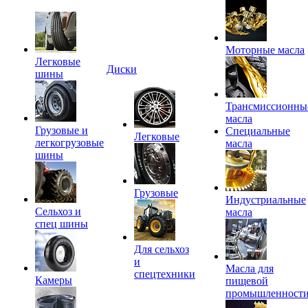
Моторные масла
Легковые
Диски
шины
Трансмиссионны
масла
Грузовые и
Специальные
Легковые
легкогрузовые
масла
шины
Грузовые
Индустриальные
Сельхоз и
масла
спец шины
Для сельхоз
и
Масла для
спецтехники
Камеры
пищевой
промышленност