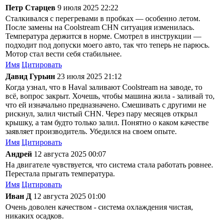
Петр Старцев
9 июля 2025 22:22
Сталкивался с перегревами в пробках — особенно летом.
После замены на Coolstream CHN ситуация изменилась.
Температура держится в норме. Смотрел в инструкции —
подходит под допуски моего авто, так что теперь не парюсь.
Мотор стал вести себя стабильнее.
Имя
Цитировать
Давид Гурьин
23 июля 2025 21:12
Когда узнал, что в Haval заливают Coolstream на заводе, то
всё, вопрос закрыт. Хочешь, чтобы машина жила - заливай то,
что ей изначально предназначено. Смешивать с другими не
рискнул, залил чистый CHN. Через пару месяцев открыл
крышку, а там будто только залил. Понятно о каком качестве
заявляет производитель. Убедился на своем опыте.
Имя
Цитировать
Андрей
12 августа 2025 00:07
На двигателе чувствуется, что система стала работать ровнее.
Перестала прыгать температура.
Имя
Цитировать
Иван Д
12 августа 2025 01:00
Очень доволен качеством - система охлаждения чистая,
никаких осадков.