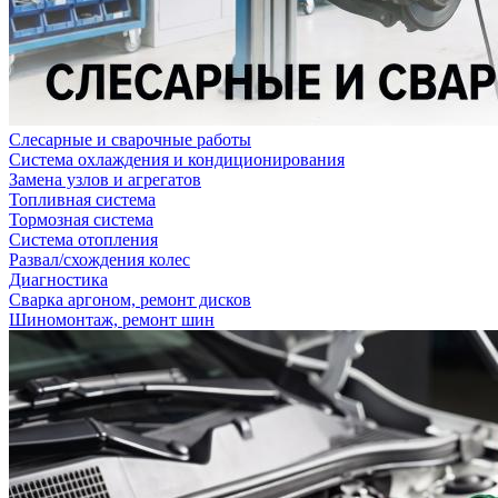
Слесарные и сварочные работы
Система охлаждения и кондиционирования
Замена узлов и агрегатов
Топливная система
Тормозная система
Система отопления
Развал/схождения колес
Диагностика
Сварка аргоном, ремонт дисков
Шиномонтаж, ремонт шин