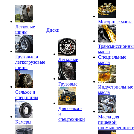
Моторные масла
Легковые
Диски
шины
Трансмиссионны
масла
Грузовые и
Специальные
Легковые
легкогрузовые
масла
шины
Грузовые
Индустриальные
Сельхоз и
масла
спец шины
Для сельхоз
и
Масла для
спецтехники
Камеры
пищевой
промышленност