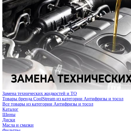
Замена технических жидкостей и ТО
Товары бренда CoolStream из категории Антифризы и тосол
Все товары из категории Антифризы и тосол
Каталог
Шины
Диски
Масла и смазки
Фильтры