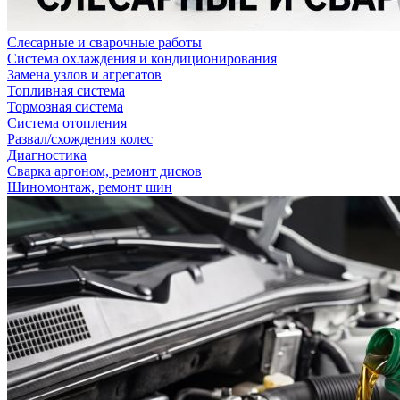
Слесарные и сварочные работы
Система охлаждения и кондиционирования
Замена узлов и агрегатов
Топливная система
Тормозная система
Система отопления
Развал/схождения колес
Диагностика
Сварка аргоном, ремонт дисков
Шиномонтаж, ремонт шин