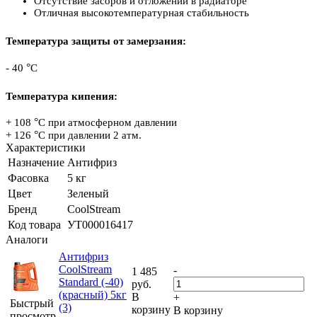
Отсутствие засоров и отложений в радиаторе
Отличная высокотемпературная стабильность
Температура защиты от замерзания:
°
- 40
С
Температура кипения:
°
+ 108
С при атмосферном давлении
°
+ 126
С при давлении 2 атм.
Характеристики
Назначение
Антифриз
Фасовка
5 кг
Цвет
Зеленый
Бренд
CoolStream
Код товара
УТ000016417
Аналоги
Антифриз
CoolStream
-
1 485
Standard (-40)
руб.
(красный) 5кг
В
+
Быстрый
(3)
корзину
В корзину
просмотр