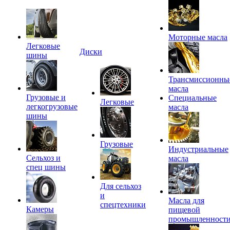
Моторные масла
Легковые
Диски
шины
Трансмиссионны
масла
Грузовые и
Специальные
Легковые
легкогрузовые
масла
шины
Грузовые
Индустриальные
Сельхоз и
масла
спец шины
Для сельхоз
и
Масла для
спецтехники
Камеры
пищевой
промышленност