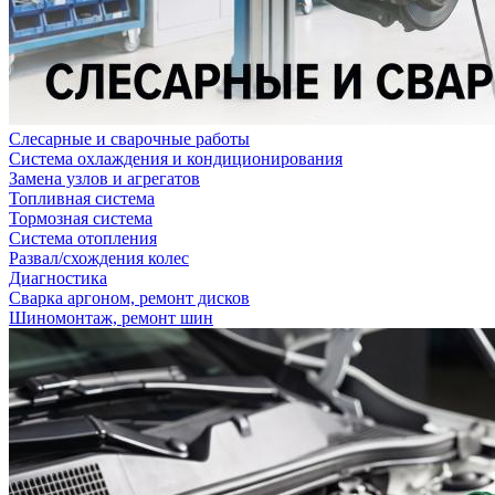
Слесарные и сварочные работы
Система охлаждения и кондиционирования
Замена узлов и агрегатов
Топливная система
Тормозная система
Система отопления
Развал/схождения колес
Диагностика
Сварка аргоном, ремонт дисков
Шиномонтаж, ремонт шин