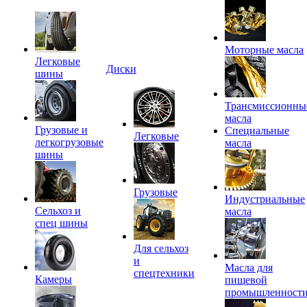
Моторные масла
Легковые
Диски
шины
Трансмиссионны
масла
Грузовые и
Специальные
Легковые
легкогрузовые
масла
шины
Грузовые
Индустриальные
Сельхоз и
масла
спец шины
Для сельхоз
и
Масла для
спецтехники
Камеры
пищевой
промышленност