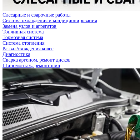
Слесарные и сварочные работы
Система охлаждения и кондиционирования
Замена узлов и агрегатов
Топливная система
Тормозная система
Система отопления
Развал/схождения колес
Диагностика
Сварка аргоном, ремонт дисков
Шиномонтаж, ремонт шин