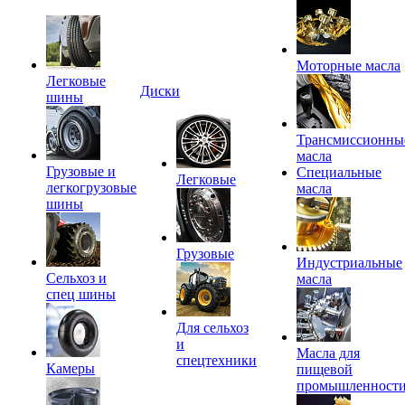
Моторные масла
Легковые
Диски
шины
Трансмиссионны
масла
Грузовые и
Специальные
Легковые
легкогрузовые
масла
шины
Грузовые
Индустриальные
Сельхоз и
масла
спец шины
Для сельхоз
и
Масла для
спецтехники
Камеры
пищевой
промышленност