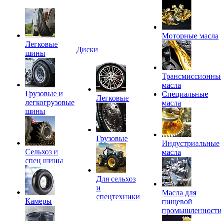
Моторные масла
Легковые
Диски
шины
Трансмиссионны
масла
Грузовые и
Специальные
Легковые
легкогрузовые
масла
шины
Грузовые
Индустриальные
Сельхоз и
масла
спец шины
Для сельхоз
и
Масла для
спецтехники
Камеры
пищевой
промышленност