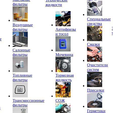
Технические
фильтры
жидкости
Специальные
средства
Воздушные
фильтры
Антифризы
и тосол
е
Смазки
Салонные
фильтры
Мочевина
Очистители
систем
Топливные
Тормозная
фильтры
жидкость
Присадки
Трансмиссионные
СОЖ
фильтры
и
Герметики