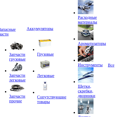
Расходные
материалы
Аккумуляторы
Запасные
части
Ароматизаторы
Грузовые
Запчасти
грузовые
Инструменты
Все
Запчасти
Легковые
легковые
Щетки,
скребки,
дворники
Запчасти
Сопутствующие
прочие
товары