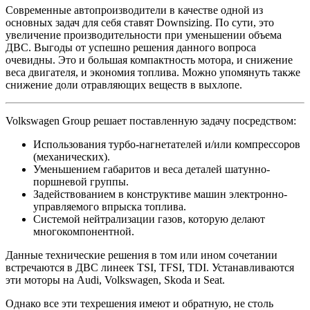
Современные автопроизводители в качестве одной из
основных задач для себя ставят Downsizing. По сути, это
увеличение производительности при уменьшении объема
ДВС. Выгоды от успешно решения данного вопроса
очевидны. Это и большая компактность мотора, и снижение
веса двигателя, и экономия топлива. Можно упомянуть также
снижение доли отравляющих веществ в выхлопе.
Volkswagen Group решает поставленную задачу посредством:
Использования турбо-нагнетателей и/или компрессоров
(механических).
Уменьшением габаритов и веса деталей шатунно-
поршневой группы.
Задействованием в конструктиве машин электронно-
управляемого впрыска топлива.
Системой нейтрализации газов, которую делают
многокомпонентной.
Данные технические решения в том или ином сочетании
встречаются в ДВС линеек TSI, TFSI, TDI. Устанавливаются
эти моторы на Audi, Volkswagen, Skoda и Seat.
Однако все эти техрешения имеют и обратную, не столь