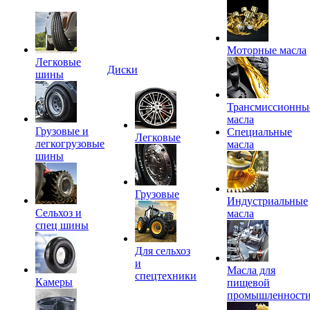
Моторные масла
Легковые
Диски
шины
Трансмиссионны
масла
Грузовые и
Специальные
Легковые
легкогрузовые
масла
шины
Грузовые
Индустриальные
Сельхоз и
масла
спец шины
Для сельхоз
и
Масла для
спецтехники
Камеры
пищевой
промышленност