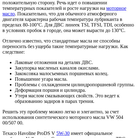
положительную сторону. Речь идет о повышении
температурных показателей и росте нагрузки на
моторное
масло
. Показательно, что для обычного атмосферного
двигателя характерна рабочая температура лубриканта в
пределах 80-100°С. Для ДВС линеек TSI, TFSI, TDI, особенно
в условиях пробок в городе, она может вырасти до 130°С.
Отлично известно, что стандартные масла не способны
переносить без ущерба такие температурные нагрузки. Как
следствие:
Лаковые отложения на деталях ДВС.
Закупорка масленых каналов окислами.
Закоксовка малосъемных поршневых колец.
Повышение угара масла.
Проблемы с охлаждением цилиндропоршневой группы.
Деформация поршня и цилиндра.
Утеря маслом смазывающих свойств. Это ведет к
образованию задиров в парах трения.
Решить эту проблему можно легко и элегантно, за счет
использования синтетического моторного масла VW 504
00/507 00.
Texaco Havoline ProDS V
5W-30
имеет официальное