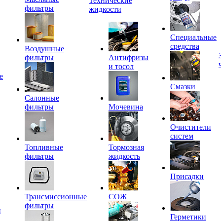
Технические
фильтры
жидкости
Специальные
средства
Воздушные
фильтры
Антифризы
и тосол
е
Смазки
Салонные
фильтры
Мочевина
Очистители
систем
Топливные
Тормозная
фильтры
жидкость
Присадки
Трансмиссионные
СОЖ
фильтры
и
Герметики