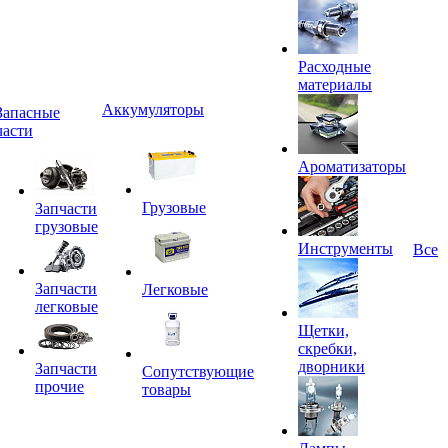
Расходные
материалы
Аккумуляторы
Запасные
части
Ароматизаторы
Грузовые
Запчасти
грузовые
Инструменты
Все
Запчасти
Легковые
легковые
Щетки,
скребки,
дворники
Запчасти
Сопутствующие
прочие
товары