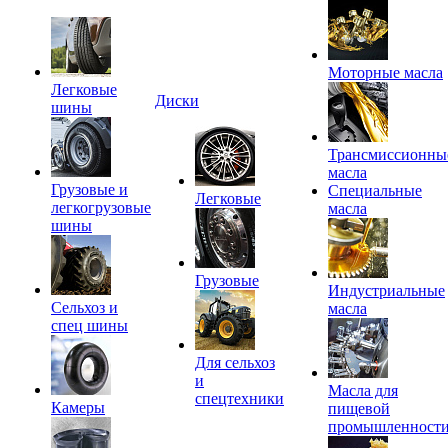
Моторные масла
Легковые
Диски
шины
Трансмиссионны
масла
Грузовые и
Специальные
Легковые
легкогрузовые
масла
шины
Грузовые
Индустриальные
Сельхоз и
масла
спец шины
Для сельхоз
и
Масла для
спецтехники
Камеры
пищевой
промышленност