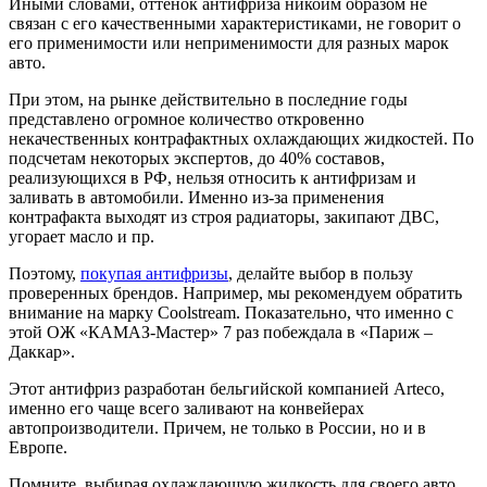
Иными словами, оттенок антифриза никоим образом не
связан с его качественными характеристиками, не говорит о
его применимости или неприменимости для разных марок
авто.
При этом, на рынке действительно в последние годы
представлено огромное количество откровенно
некачественных контрафактных охлаждающих жидкостей. По
подсчетам некоторых экспертов, до 40% составов,
реализующихся в РФ, нельзя относить к антифризам и
заливать в автомобили. Именно из-за применения
контрафакта выходят из строя радиаторы, закипают ДВС,
угорает масло и пр.
Поэтому,
покупая антифризы
, делайте выбор в пользу
проверенных брендов. Например, мы рекомендуем обратить
внимание на марку Coolstream. Показательно, что именно с
этой ОЖ «КАМАЗ-Мастер» 7 раз побеждала в «Париж –
Даккар».
Этот антифриз разработан бельгийской компанией Arteco,
именно его чаще всего заливают на конвейерах
автопроизводители. Причем, не только в России, но и в
Европе.
Помните, выбирая охлаждающую жидкость для своего авто,