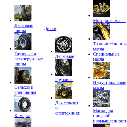
Моторные масла
Легковые
Диски
шины
Трансмиссионны
масла
Грузовые и
Специальные
Легковые
легкогрузовые
масла
шины
Грузовые
Индустриальные
Сельхоз и
масла
спец шины
Для сельхоз
и
Масла для
спецтехники
Камеры
пищевой
промышленност