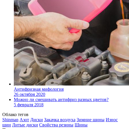
Антифризная мифология
26 октября 2020
Можно ли смешивать антифриз разных цветов?
5 февраля 2018
Облако тегов
Shinman
Азот
Диски
Закачка воздуха
Зимние шины
Износ
шин
Литые диски
Свойства резины
Шины