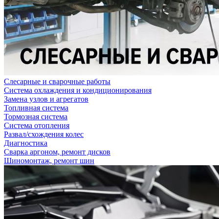
Слесарные и сварочные работы
Система охлаждения и кондиционирования
Замена узлов и агрегатов
Топливная система
Тормозная система
Система отопления
Развал/схождения колес
Диагностика
Сварка аргоном, ремонт дисков
Шиномонтаж, ремонт шин