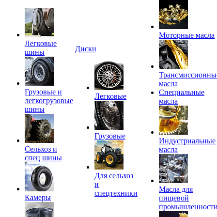
Моторные масла
Легковые
Диски
шины
Трансмиссионны
масла
Грузовые и
Специальные
Легковые
легкогрузовые
масла
шины
Грузовые
Индустриальные
Сельхоз и
масла
спец шины
Для сельхоз
и
Масла для
спецтехники
Камеры
пищевой
промышленност