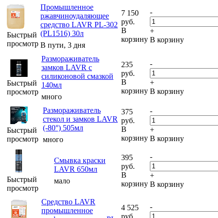
Промышленное
-
7 150
ржавчиноудаляющее
руб.
средство LAVR PL-302
В
+
(PL1516) 30л
Быстрый
корзину
В корзину
просмотр
В пути, 3 дня
Размораживатель
-
235
замков LAVR с
руб.
силиконовой смазкой
В
+
Быстрый
140мл
корзину
В корзину
просмотр
много
Размораживатель
-
375
стекол и замков LAVR
руб.
(-80°) 505мл
В
+
Быстрый
корзину
В корзину
просмотр
много
-
395
Смывка краски
руб.
LAVR 650мл
В
+
Быстрый
мало
корзину
В корзину
просмотр
Средство LAVR
-
4 525
промышленное
руб.