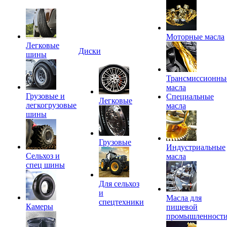
Моторные масла
Легковые
Диски
шины
Трансмиссионны
масла
Грузовые и
Специальные
Легковые
легкогрузовые
масла
шины
Грузовые
Индустриальные
Сельхоз и
масла
спец шины
Для сельхоз
и
Масла для
спецтехники
Камеры
пищевой
промышленност