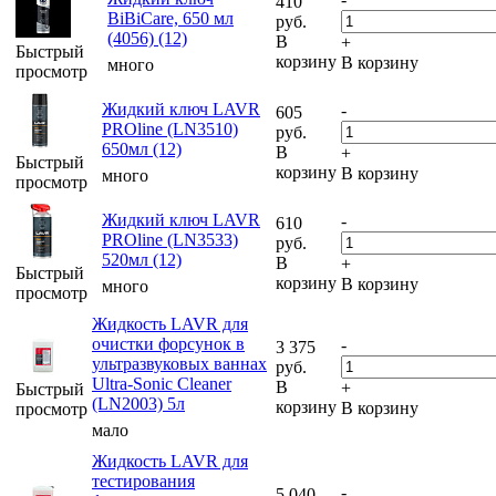
410
BiBiCare, 650 мл
руб.
(4056) (12)
В
+
Быстрый
корзину
В корзину
много
просмотр
Жидкий ключ LAVR
-
605
PROline (LN3510)
руб.
650мл (12)
В
+
Быстрый
корзину
В корзину
много
просмотр
Жидкий ключ LAVR
-
610
PROline (LN3533)
руб.
520мл (12)
В
+
Быстрый
корзину
В корзину
много
просмотр
Жидкость LAVR для
очистки форсунок в
-
3 375
ультразвуковых ваннах
руб.
Ultra-Sonic Cleaner
В
+
Быстрый
(LN2003) 5л
корзину
В корзину
просмотр
мало
Жидкость LAVR для
тестирования
-
5 040