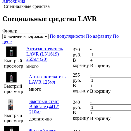
Автохимия
-
Специальные средства
Специальные средства LAVR
Фильтр
По популярности
По алфавиту
По
цене
Антизапотеватель
-
370
LAVR (LN1619)
руб.
255мл (20)
В
+
Быстрый
корзину
В корзину
просмотр
много
-
255
Антизапотеватель
руб.
LAVR 125мл
В
+
Быстрый
много
корзину
В корзину
просмотр
Быстрый старт
-
240
BibiCare (4412)
руб.
210мл
В
+
Быстрый
корзину
В корзину
достаточно
просмотр
Жидкий ключ
-