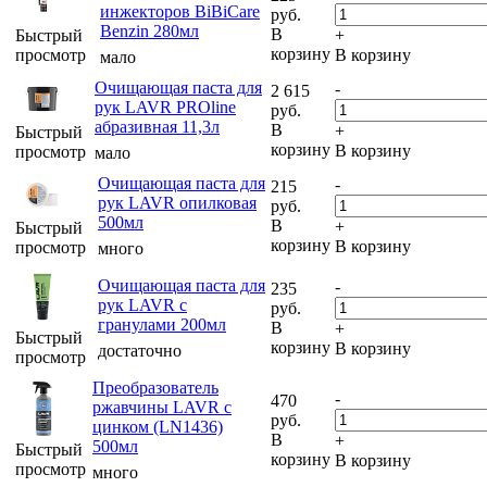
инжекторов BiBiCare
руб.
Benzin 280мл
В
Быстрый
+
корзину
просмотр
В корзину
мало
Очищающая паста для
-
2 615
рук LAVR PROline
руб.
абразивная 11,3л
В
+
Быстрый
корзину
В корзину
просмотр
мало
Очищающая паста для
-
215
рук LAVR опилковая
руб.
500мл
В
+
Быстрый
корзину
В корзину
просмотр
много
Очищающая паста для
-
235
рук LAVR с
руб.
гранулами 200мл
В
+
Быстрый
корзину
В корзину
достаточно
просмотр
Преобразователь
-
470
ржавчины LAVR с
руб.
цинком (LN1436)
В
+
500мл
Быстрый
корзину
В корзину
просмотр
много