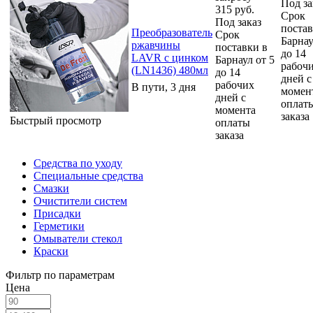
Под за
315
руб.
Срок
Под заказ
постав
Преобразователь
Срок
Барнау
ржавчины
поставки в
до 14
LAVR с цинком
Барнаул от 5
рабоч
(LN1436) 480мл
до 14
дней с
рабочих
В пути, 3 дня
момен
дней с
оплат
момента
заказа
Быстрый просмотр
оплаты
заказа
Средства по уходу
Специальные средства
Смазки
Очистители систем
Присадки
Герметики
Омыватели стекол
Краски
Фильтр по параметрам
Цена