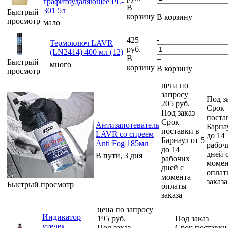
графитоудаляющее PL-
В
+
301 5л
Быстрый
корзину
В корзину
просмотр
мало
-
425
Термоключ LAVR
руб.
(LN2414) 400 мл (12)
В
+
Быстрый
много
корзину
В корзину
просмотр
цена по
запросу
Под з
205
руб.
Срок
Под заказ
поста
Срок
Антизапотеватель
Барна
поставки в
LAVR со спреем
до 14
Барнаул от 5
Anti Fog 185мл
рабоч
до 14
дней 
В пути, 3 дня
рабочих
момен
дней с
оплат
момента
заказа
Быстрый просмотр
оплаты
заказа
цена по запросу
Индикатор
195
руб.
Под заказ
утечек
Под заказ
Срок поставки