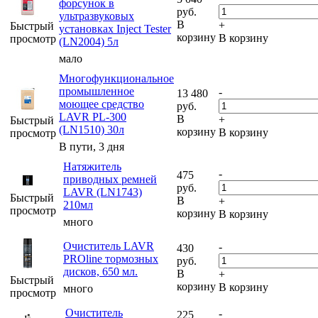
форсунок в
руб.
ультразвуковых
В
+
Быстрый
установках Inject Tester
корзину
В корзину
просмотр
(LN2004) 5л
мало
Многофункциональное
промышленное
-
13 480
моющее средство
руб.
LAVR PL-300
В
+
Быстрый
(LN1510) 30л
корзину
В корзину
просмотр
В пути, 3 дня
Натяжитель
-
475
приводных ремней
руб.
LAVR (LN1743)
Быстрый
В
+
210мл
просмотр
корзину
В корзину
много
Очиститель LAVR
-
430
PROline тормозных
руб.
дисков, 650 мл.
В
+
Быстрый
корзину
В корзину
много
просмотр
Очиститель
-
225