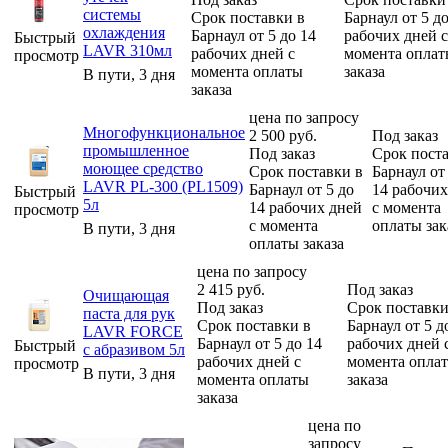
системы
Срок поставки в
Барнаул от 5 д
охлаждения
Барнаул от 5 до 14
рабочих дней с
Быстрый
LAVR 310мл
рабочих дней с
момента оплат
просмотр
момента оплаты
заказа
В пути, 3 дня
заказа
цена по запросу
Многофункциональное
2 500
руб.
Под заказ
промышленное
Под заказ
Срок поста
моющее средство
Срок поставки в
Барнаул от
LAVR PL-300 (PL1509)
Барнаул от 5 до
14 рабочих
Быстрый
5л
14 рабочих дней
с момента
просмотр
с момента
оплаты зак
В пути, 3 дня
оплаты заказа
цена по запросу
2 415
руб.
Под заказ
Очищающая
Под заказ
Срок поставки
паста для рук
Срок поставки в
Барнаул от 5 д
LAVR FORCE
Барнаул от 5 до 14
рабочих дней 
Быстрый
с абразивом 5л
рабочих дней с
момента опла
просмотр
В пути, 3 дня
момента оплаты
заказа
заказа
цена по
запросу