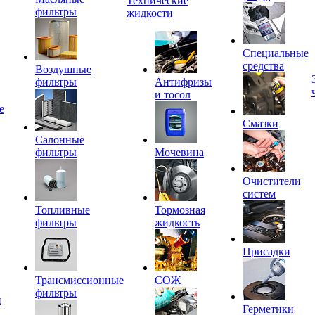
Технические
фильтры
жидкости
Специальные
средства
Воздушные
фильтры
Антифризы
и тосол
е
Смазки
Салонные
фильтры
Мочевина
Очистители
систем
Топливные
Тормозная
фильтры
жидкость
Присадки
Трансмиссионные
СОЖ
фильтры
и
Герметики