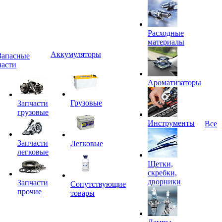
Расходные
материалы
Аккумуляторы
Запасные
части
Ароматизаторы
Грузовые
Запчасти
грузовые
Инструменты
Все
Запчасти
Легковые
легковые
Щетки,
скребки,
дворники
Запчасти
Сопутствующие
прочие
товары