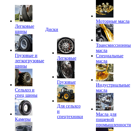
Моторные масла
Легковые
Диски
шины
Трансмиссионны
масла
Грузовые и
Специальные
Легковые
легкогрузовые
масла
шины
Грузовые
Индустриальные
Сельхоз и
масла
спец шины
Для сельхоз
и
Масла для
спецтехники
Камеры
пищевой
промышленност