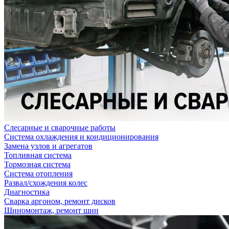
Слесарные и сварочные работы
Система охлаждения и кондиционирования
Замена узлов и агрегатов
Топливная система
Тормозная система
Система отопления
Развал/схождения колес
Диагностика
Сварка аргоном, ремонт дисков
Шиномонтаж, ремонт шин