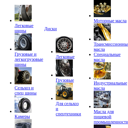
Моторные масла
Легковые
Диски
шины
Трансмиссионны
масла
Грузовые и
Специальные
Легковые
легкогрузовые
масла
шины
Грузовые
Индустриальные
Сельхоз и
масла
спец шины
Для сельхоз
и
Масла для
спецтехники
Камеры
пищевой
промышленност