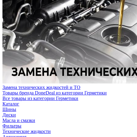
Замена технических жидкостей и ТО
Товары бренда DoneDeal из категории Герметики
Все товары из категории Герметики
Каталог
Шины
Диски
Масла и смазки
Фильтры
Технические жидкости
Автохимия