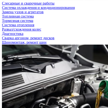
Слесарные и сварочные работы
Система охлаждения и кондиционирования
Замена узлов и агрегатов
Топливная система
Тормозная система
Система отопления
Развал/схождения колес
Диагностика
Сварка аргоном, ремонт дисков
Шиномонтаж, ремонт шин