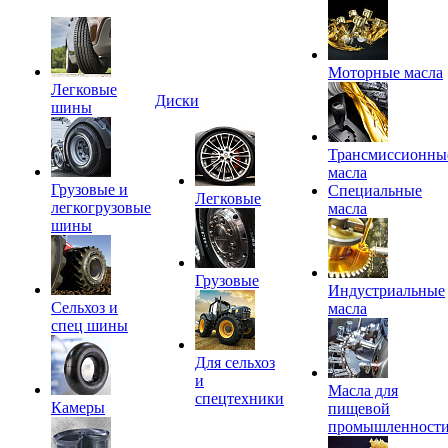
Моторные масла
Легковые
Диски
шины
Трансмиссионны
масла
Грузовые и
Специальные
Легковые
легкогрузовые
масла
шины
Грузовые
Индустриальные
Сельхоз и
масла
спец шины
Для сельхоз
и
Масла для
спецтехники
Камеры
пищевой
промышленност