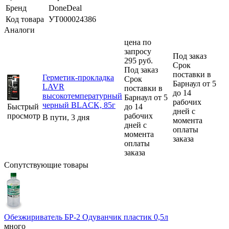
Бренд
DoneDeal
Код товара
УТ000024386
Аналоги
цена по
запросу
Под заказ
295
руб.
Срок
Под заказ
поставки в
Герметик-прокладка
Срок
Барнаул от 5
LAVR
поставки в
до 14
высокотемпературный
Барнаул от 5
рабочих
черный BLACK, 85г
Быстрый
до 14
дней с
просмотр
рабочих
В пути, 3 дня
момента
дней с
оплаты
момента
заказа
оплаты
заказа
Сопутствующие товары
Обезжириватель БР-2 Одуванчик пластик 0,5л
много