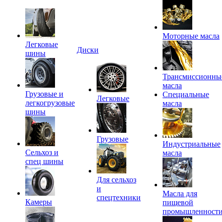
Моторные масла
Легковые
Диски
шины
Трансмиссионны
масла
Грузовые и
Специальные
Легковые
легкогрузовые
масла
шины
Грузовые
Индустриальные
Сельхоз и
масла
спец шины
Для сельхоз
и
Масла для
спецтехники
Камеры
пищевой
промышленност