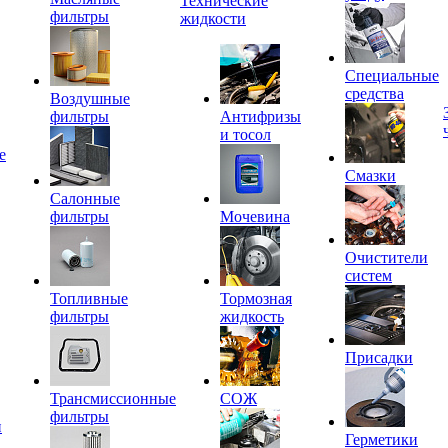
Технические
фильтры
жидкости
Специальные
средства
Воздушные
фильтры
Антифризы
и тосол
е
Смазки
Салонные
фильтры
Мочевина
Очистители
систем
Топливные
Тормозная
фильтры
жидкость
Присадки
Трансмиссионные
СОЖ
фильтры
и
Герметики