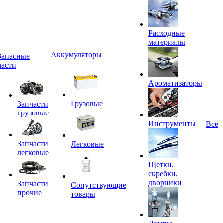
Расходные
материалы
Аккумуляторы
Запасные
части
Ароматизаторы
Грузовые
Запчасти
грузовые
Инструменты
Все
Запчасти
Легковые
легковые
Щетки,
скребки,
дворники
Запчасти
Сопутствующие
прочие
товары