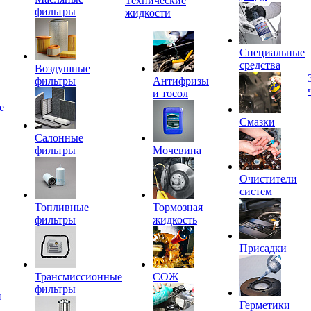
Технические
фильтры
жидкости
Специальные
средства
Воздушные
фильтры
Антифризы
и тосол
е
Смазки
Салонные
фильтры
Мочевина
Очистители
систем
Топливные
Тормозная
фильтры
жидкость
Присадки
Трансмиссионные
СОЖ
фильтры
и
Герметики