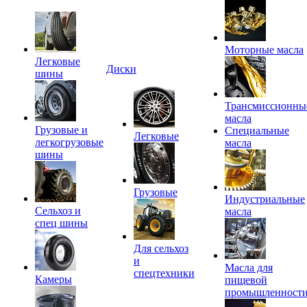
Моторные масла
Легковые
Диски
шины
Трансмиссионны
масла
Грузовые и
Специальные
Легковые
легкогрузовые
масла
шины
Грузовые
Индустриальные
Сельхоз и
масла
спец шины
Для сельхоз
и
Масла для
спецтехники
Камеры
пищевой
промышленност