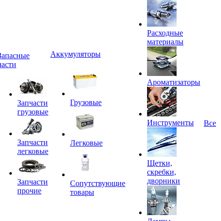
Расходные
материалы
Аккумуляторы
Запасные
части
Ароматизаторы
Грузовые
Запчасти
грузовые
Инструменты
Все
Запчасти
Легковые
легковые
Щетки,
скребки,
дворники
Запчасти
Сопутствующие
прочие
товары