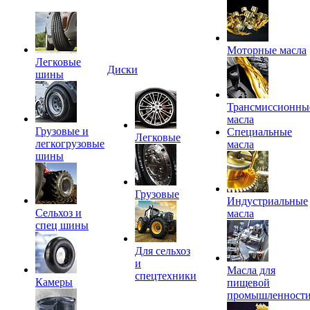
Моторные масла
Легковые
Диски
шины
Трансмиссионны
масла
Грузовые и
Специальные
Легковые
легкогрузовые
масла
шины
Грузовые
Индустриальные
Сельхоз и
масла
спец шины
Для сельхоз
и
Масла для
спецтехники
Камеры
пищевой
промышленност