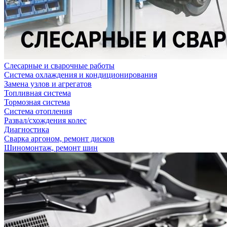
Слесарные и сварочные работы
Система охлаждения и кондиционирования
Замена узлов и агрегатов
Топливная система
Тормозная система
Система отопления
Развал/схождения колес
Диагностика
Сварка аргоном, ремонт дисков
Шиномонтаж, ремонт шин