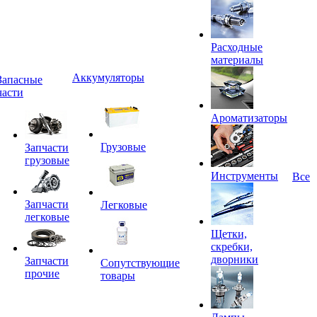
Расходные
материалы
Аккумуляторы
Запасные
части
Ароматизаторы
Грузовые
Запчасти
грузовые
Инструменты
Все
Запчасти
Легковые
легковые
Щетки,
скребки,
дворники
Запчасти
Сопутствующие
прочие
товары