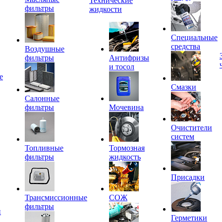
Технические
фильтры
жидкости
Специальные
средства
Воздушные
фильтры
Антифризы
и тосол
е
Смазки
Салонные
фильтры
Мочевина
Очистители
систем
Топливные
Тормозная
фильтры
жидкость
Присадки
Трансмиссионные
СОЖ
фильтры
и
Герметики