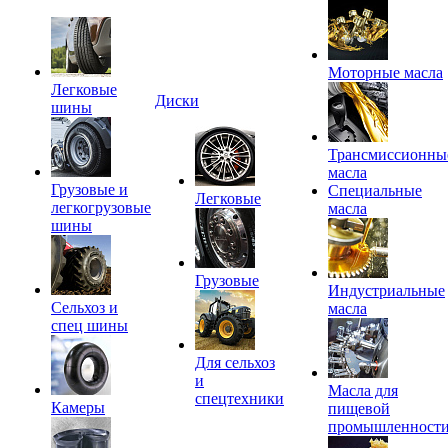
Моторные масла
Легковые
Диски
шины
Трансмиссионны
масла
Грузовые и
Специальные
Легковые
легкогрузовые
масла
шины
Грузовые
Индустриальные
Сельхоз и
масла
спец шины
Для сельхоз
и
Масла для
спецтехники
Камеры
пищевой
промышленност