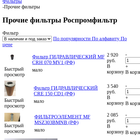
Фильтры
-
Прочие фильтры
Прочие фильтры Роспромфильтр
Фильтр
По популярности
По алфавиту
По
цене
-
2 920
Фильтр ГИДРАВЛИЧЕСКИЙ MF
руб.
CRH 070 MV1 (РФ)
В
+
Быстрый
мало
корзину
В корз
просмотр
-
3 540
Фильтр ГИДРАВЛИЧЕСКИЙ
руб.
CRE 150 CD1 (РФ)
В
+
Быстрый
мало
корзину
В корз
просмотр
-
2 085
ФИЛЬТРОЭЛЕМЕНТ MF
руб.
MSZ303BMNB (РФ)
Быстрый
В
+
мало
просмотр
корзину
В корз