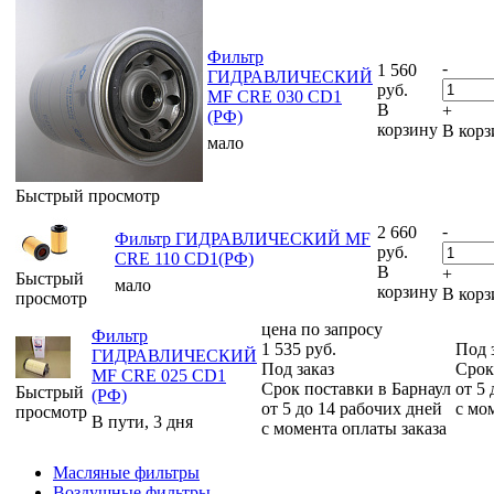
Фильтр
-
1 560
ГИДРАВЛИЧЕСКИЙ
руб.
MF CRE 030 CD1
В
+
(РФ)
корзину
В корз
мало
Быстрый просмотр
-
2 660
Фильтр ГИДРАВЛИЧЕСКИЙ MF
руб.
CRE 110 CD1(РФ)
В
+
Быстрый
мало
корзину
В корз
просмотр
цена по запросу
Фильтр
1 535
руб.
Под 
ГИДРАВЛИЧЕСКИЙ
Под заказ
Срок
MF CRE 025 CD1
Срок поставки в Барнаул
от 5
Быстрый
(РФ)
от 5 до 14 рабочих дней
с мо
просмотр
В пути, 3 дня
с момента оплаты заказа
Масляные фильтры
Воздушные фильтры