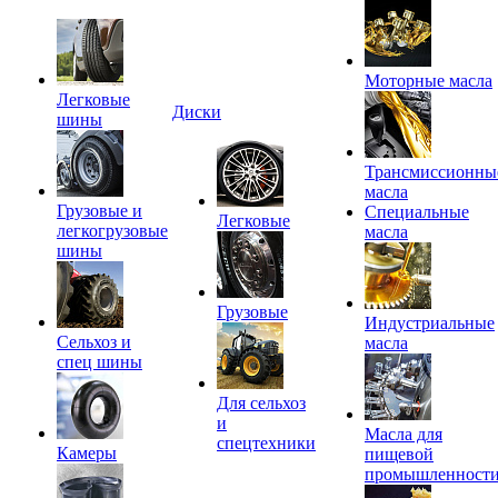
Моторные масла
Легковые
Диски
шины
Трансмиссионны
масла
Грузовые и
Специальные
Легковые
легкогрузовые
масла
шины
Грузовые
Индустриальные
Сельхоз и
масла
спец шины
Для сельхоз
и
Масла для
спецтехники
Камеры
пищевой
промышленност