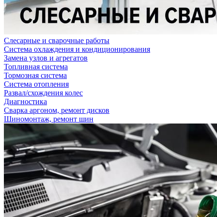
Слесарные и сварочные работы
Система охлаждения и кондиционирования
Замена узлов и агрегатов
Топливная система
Тормозная система
Система отопления
Развал/схождения колес
Диагностика
Сварка аргоном, ремонт дисков
Шиномонтаж, ремонт шин