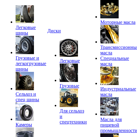
Моторные масла
Легковые
Диски
шины
Трансмиссионны
масла
Грузовые и
Специальные
Легковые
легкогрузовые
масла
шины
Грузовые
Индустриальные
Сельхоз и
масла
спец шины
Для сельхоз
и
Масла для
спецтехники
Камеры
пищевой
промышленност