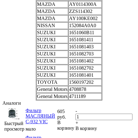
MAZDA
AY0114300A
MAZDA
ZZS114302
MAZDA
AY100KE002
NISSAN
152084A0A0
SUZUKI
1651060B11
SUZUKI
1651081411
SUZUKI
1651081403
SUZUKI
1651082703
SUZUKI
1651081402
SUZUKI
1651082702
SUZUKI
1651081401
TOYOTA
1560197202
General Motors
4708878
General Motors
4711189
Аналоги
Фильтр
-
605
МАСЛЯНЫЙ
руб.
C-932 VIC
В
+
Быстрый
корзину
В корзину
просмотр
мало
Фильтр