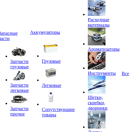
Расходные
материалы
Аккумуляторы
Запасные
части
Ароматизаторы
Грузовые
Запчасти
грузовые
Инструменты
Все
Запчасти
Легковые
легковые
Щетки,
скребки,
дворники
Запчасти
Сопутствующие
прочие
товары