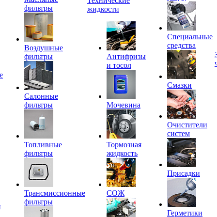
Технические
фильтры
жидкости
Специальные
средства
Воздушные
фильтры
Антифризы
и тосол
е
Смазки
Салонные
фильтры
Мочевина
Очистители
систем
Топливные
Тормозная
фильтры
жидкость
Присадки
Трансмиссионные
СОЖ
фильтры
и
Герметики