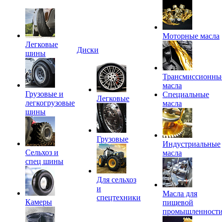
Моторные масла
Легковые
Диски
шины
Трансмиссионны
масла
Грузовые и
Специальные
Легковые
легкогрузовые
масла
шины
Грузовые
Индустриальные
Сельхоз и
масла
спец шины
Для сельхоз
и
Масла для
спецтехники
Камеры
пищевой
промышленност