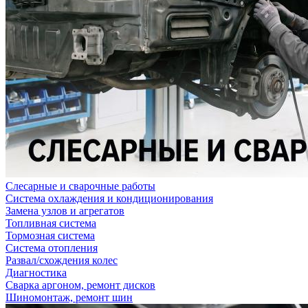
Слесарные и сварочные работы
Система охлаждения и кондиционирования
Замена узлов и агрегатов
Топливная система
Тормозная система
Система отопления
Развал/схождения колес
Диагностика
Сварка аргоном, ремонт дисков
Шиномонтаж, ремонт шин