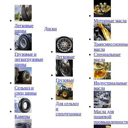
Моторные масла
Легковые
Диски
шины
Трансмиссионны
масла
Грузовые и
Специальные
Легковые
легкогрузовые
масла
шины
Грузовые
Индустриальные
Сельхоз и
масла
спец шины
Для сельхоз
и
Масла для
спецтехники
Камеры
пищевой
промышленност