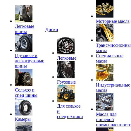
Моторные масла
Легковые
Диски
шины
Трансмиссионны
масла
Грузовые и
Специальные
Легковые
легкогрузовые
масла
шины
Грузовые
Индустриальные
Сельхоз и
масла
спец шины
Для сельхоз
и
Масла для
спецтехники
Камеры
пищевой
промышленност