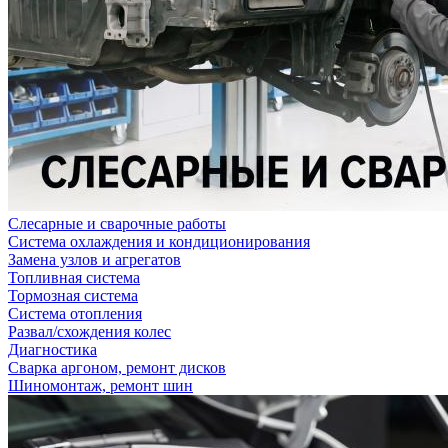
Слесарные и сварочные работы
Система охлаждения и кондиционирования
Замена узлов и агрегатов
Топливная система
Тормозная система
Система отопления
Развал/схождения колес
Диагностика
Сварка аргоном, ремонт дисков
Шиномонтаж, ремонт шин