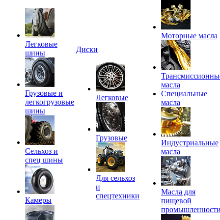
Моторные масла
Легковые
Диски
шины
Трансмиссионны
масла
Грузовые и
Специальные
Легковые
легкогрузовые
масла
шины
Грузовые
Индустриальные
Сельхоз и
масла
спец шины
Для сельхоз
и
Масла для
спецтехники
Камеры
пищевой
промышленност