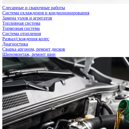
Слесарные и сварочные работы
Система охлаждения и кондиционирования
Замена узлов и агрегатов
Топливная система
Тормозная система
Система отопления
Развал/схождения колес
Диагностика
Сварка аргоном, ремонт дисков
Шиномонтаж, ремонт шин