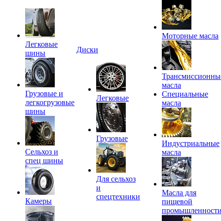
Моторные масла
Легковые
Диски
шины
Трансмиссионны
масла
Грузовые и
Специальные
Легковые
легкогрузовые
масла
шины
Грузовые
Индустриальные
Сельхоз и
масла
спец шины
Для сельхоз
и
Масла для
спецтехники
Камеры
пищевой
промышленност