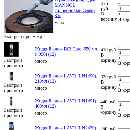
-
375
MANNOL
руб.
силиконовый серый
В
+
85г
корзину
В кор
мало
Быстрый просмотр
-
Жидкий ключ BiBiCare, 650 мл
410
руб.
(4056) (12)
В
+
Быстрый
корзину
много
В кор
просмотр
-
Жидкий ключ LAVR (LN1490),
320
руб.
210мл (12)
В
+
Быстрый
корзину
много
В кор
просмотр
-
Жидкий ключ LAVR (LN1491)
440
руб.
400мл (12)
В
+
Быстрый
корзину
много
В кор
просмотр
-
Жидкий ключ LAVR (LN2420)
250
руб.