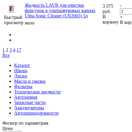
Жидкость LAVR для очистки
-
3 375
форсунок в ультразвуковых ваннах
руб.
Ultra-Sonic Cleaner (LN2003) 5л
В
+
Быстрый
корзину
В кор
просмотр
мало
1
2
3
4
17
Все
Каталог
Шины
Диски
Масла и смазки
Фильтры
Технические жидкости
Автохимия
Запасные части
Аккумуляторы
Автопринадлежности
Фильтр по параметрам
Цена