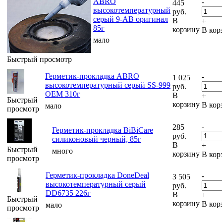
ABRO
-
445
высокотемпературный
руб.
серый 9-AB оригинал
В
+
85г
корзину
В кор
мало
Быстрый просмотр
Герметик-прокладка ABRO
-
1 025
высокотемпературный серый SS-999
руб.
OEM 310г
В
+
Быстрый
корзину
В кор
мало
просмотр
-
285
Герметик-прокладка BiBiCare
руб.
силиконовый черный, 85г
В
+
Быстрый
много
корзину
В кор
просмотр
Герметик-прокладка DoneDeal
-
3 505
высокотемпературный серый
руб.
DD6735 226г
В
+
Быстрый
корзину
В кор
мало
просмотр