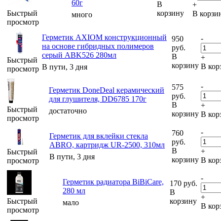
60г
В
+
Быстрый
корзину
В корзи
много
просмотр
Герметик AXIOM конструкционный
-
950
на основе гибридных полимеров
руб.
серый ABK526 280мл
В
+
Быстрый
корзину
В кор
В пути, 3 дня
просмотр
-
575
Герметик DoneDeal керамический
руб.
для глушителя, DD6785 170г
В
+
Быстрый
достаточно
корзину
В кор
просмотр
-
760
Герметик для вклейки стекла
руб.
ABRO, картридж UR-2500, 310мл
В
+
Быстрый
В пути, 3 дня
корзину
В кор
просмотр
-
Герметик радиатора BiBiCare,
170
руб.
280 мл
В
+
Быстрый
корзину
мало
В кор
просмотр