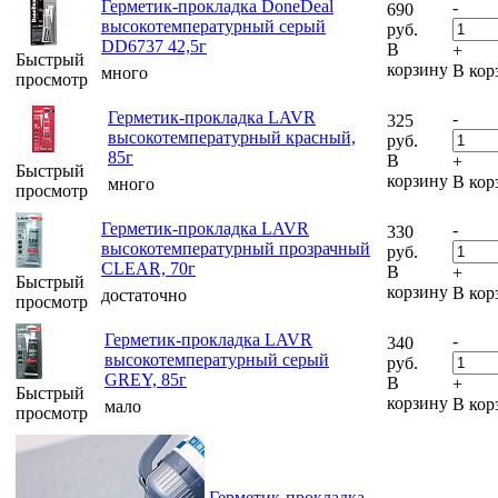
Герметик-прокладка DoneDeal
-
690
высокотемпературный серый
руб.
DD6737 42,5г
В
+
Быстрый
корзину
В кор
много
просмотр
Герметик-прокладка LAVR
-
325
высокотемпературный красный,
руб.
85г
В
+
Быстрый
корзину
В кор
много
просмотр
Герметик-прокладка LAVR
-
330
высокотемпературный прозрачный
руб.
CLEAR, 70г
В
+
Быстрый
корзину
В кор
достаточно
просмотр
Герметик-прокладка LAVR
-
340
высокотемпературный серый
руб.
GREY, 85г
В
+
Быстрый
корзину
В кор
мало
просмотр
Герметик-прокладка