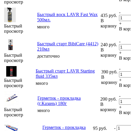
просмотр
-
Быстрый воск LAVR Fast Wax
435
руб.
500мл.
В
+
Быстрый
корзину
много
В кор
просмотр
-
Быстрый старт BibiCare (4412)
240
руб.
210мл
В
+
Быстрый
корзину
достаточно
В кор
просмотр
-
Быстрый старт LAVR Starting
390
руб.
fluid 335мл
В
+
Быстрый
корзину
много
В кор
просмотр
-
Герметик - прокладка
200
руб.
(г.Казань) 180г
В
+
Быстрый
корзину
много
В кор
просмотр
Герметик - прокладка
-
95
руб.