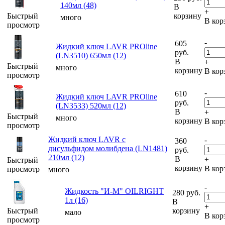
140мл (48)
В
+
Быстрый
корзину
много
В кор
просмотр
-
605
Жидкий ключ LAVR PROline
руб.
(LN3510) 650мл (12)
В
+
Быстрый
много
корзину
В кор
просмотр
-
610
Жидкий ключ LAVR PROline
руб.
(LN3533) 520мл (12)
В
+
Быстрый
много
корзину
В кор
просмотр
Жидкий ключ LAVR с
-
360
дисульфидом молибдена (LN1481)
руб.
210мл (12)
В
+
Быстрый
корзину
В кор
просмотр
много
-
Жидкость "И-М" OILRIGHT
280
руб.
1л (16)
В
+
Быстрый
корзину
мало
В кор
просмотр