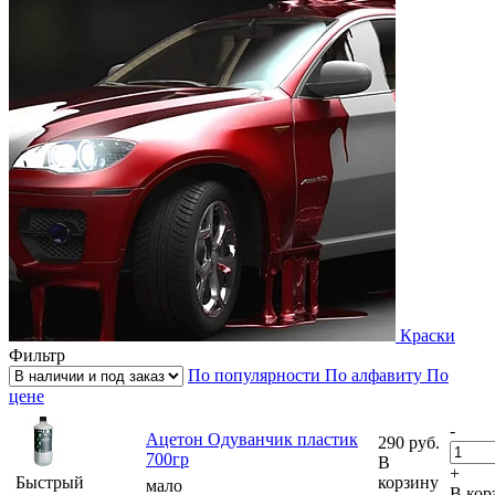
Краски
Фильтр
По популярности
По алфавиту
По
цене
-
Ацетон Одуванчик пластик
290
руб.
700гр
В
+
Быстрый
корзину
мало
В кор