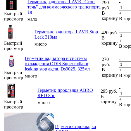
Герметик радиатора LAVR "Стоп
-
790
течь" для коммерческого транспорта
руб.
1л
В
+
Быстрый
корзину
В кор
просмотр
мало
-
Герметик радиатора LAVR Stop
420
руб.
Leak 310мл
В
+
Быстрый
корзину
много
В кор
просмотр
Герметик радиатора и системы
-
270
охлаждения ODIS Super radiator
руб.
leaking stop agent, Ds9025, 325мл
В
+
Быстрый
корзину
В кор
много
просмотр
-
Герметик-прокладка ABRO
295
руб.
RED 85г
В
+
Быстрый
корзину
много
В кор
просмотр
Герметик-прокладка