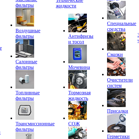
Технические
фильтры
жидкости
Специальные
средства
Воздушные
фильтры
Антифризы
и тосол
е
Смазки
Салонные
фильтры
Мочевина
Очистители
систем
Топливные
Тормозная
фильтры
жидкость
Присадки
Трансмиссионные
СОЖ
фильтры
и
Герметики