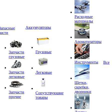
Расходные
материалы
Аккумуляторы
Запасные
части
Ароматизаторы
Грузовые
Запчасти
грузовые
Инструменты
Все
Запчасти
Легковые
легковые
Щетки,
скребки,
дворники
Запчасти
Сопутствующие
прочие
товары