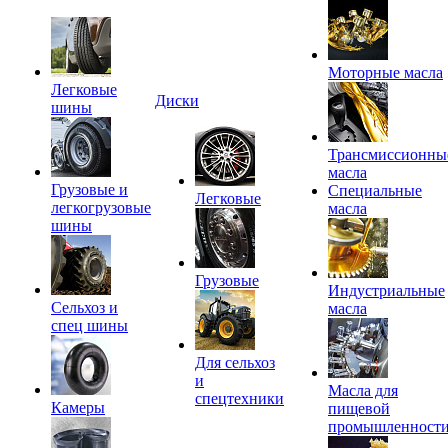
Моторные масла
Легковые
Диски
шины
Трансмиссионны
масла
Грузовые и
Специальные
Легковые
легкогрузовые
масла
шины
Грузовые
Индустриальные
Сельхоз и
масла
спец шины
Для сельхоз
и
Масла для
спецтехники
Камеры
пищевой
промышленност