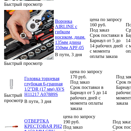
Быстрый просмотр
цена по запросу
Воронка
160
руб.
По
AIRLINE с
Под заказ
Ср
гибким
Срок поставки в
Ба
носиком, диам.
Барнаул от 5 до
14
135мм длина
14 рабочих дней
с 
350мм APF-05
с момента
оп
В пути, 3 дня
оплаты заказа
Быстрый просмотр
цена по запросу
170
руб.
Под за
Головка торцевая
Под заказ
Срок п
глубокая 6-гранная
Срок поставки в
Барнаул
1/2''DR (17 мм) AVS
Барнаул от 5 до 14
рабочи
H11217 A07889S
Быстрый
рабочих дней с
момент
просмотр
В пути, 3 дня
момента оплаты
заказа
заказа
цена по запросу
ОТВЕРТКА
190
руб.
Под зака
КРЕСТОВАЯ PH2
Под заказ
Срок пос