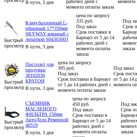
просмотр
рабочих дней с
момента 
В пути, 3 дня
момента оплаты заказа
цена по запросу
335
руб.
Под за
Ключ баллонный L-
Под заказ
Срок п
образный 17*350мм
Срок поставки в
Барнау
SKYWAY кованый с
Барнаул от 5 до 14
рабочи
лопаткой S04303003
Быстрый
рабочих дней с
момен
просмотр
В пути, 3 дня
момента оплаты
заказа
заказа
цена по запросу
Пистолет для
395
руб.
Под заказ
продувки
Под заказ
Срок поста
30102030
Срок поставки в Барнаул
от 5 до 14 
КРАТОН
Быстрый
от 5 до 14 рабочих дней с
момента оп
просмотр
В пути, 3 дня
момента оплаты заказа
цена по запросу
СЪЕМНИК
450
руб.
Под зак
МАСЛЕНОГО
Под заказ
Срок п
ФИЛЬТРА 150мм
Срок поставки в
Барнаул
АвтоДело Ременной
Барнаул от 5 до 14
рабочих
Быстрый
40519
рабочих дней с
момент
просмотр
момента оплаты
заказа
В пути, 3 дня