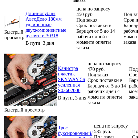
заказа
цена по запросу
Длинногубцы
450
руб.
Под за
АвтоДело 180мм
Под заказ
Срок п
удлиненные,
Срок поставки в
Барнау
двухкомпонентные
Барнаул от 5 до 14
рабочи
Быстрый
рукоятки 30318
рабочих дней с
момен
просмотр
момента оплаты
заказа
В пути, 3 дня
заказа
цена по запросу
Канистра
470
руб.
Под
пластик
Под заказ
Сро
SKYWAY 5л
Срок поставки в
Барн
усиленная
Барнаул от 5 до 14
раб
S02602006
рабочих дней с
мом
момента оплаты
зака
В пути, 3 дня
заказа
Быстрый просмотр
цена по запросу
Трос
535
руб.
По
буксировочный/
Под заказ
Ср