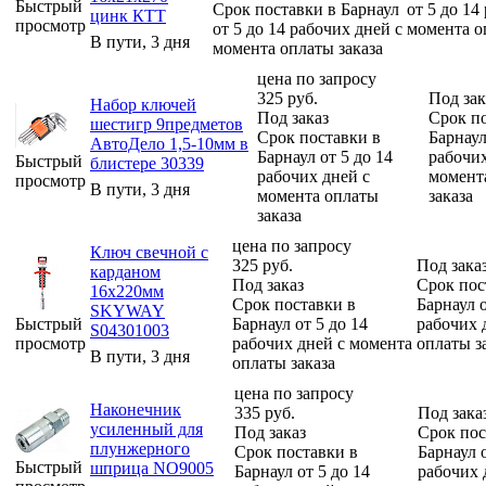
Быстрый
Срок поставки в Барнаул
от 5 до 14
цинк КТТ
просмотр
от 5 до 14 рабочих дней с
момента о
В пути, 3 дня
момента оплаты заказа
цена по запросу
325
руб.
Под зак
Набор ключей
Под заказ
Срок п
шестигр 9предметов
Срок поставки в
Барнаул
АвтоДело 1,5-10мм в
Барнаул от 5 до 14
рабочих
Быстрый
блистере 30339
рабочих дней с
момент
просмотр
В пути, 3 дня
момента оплаты
заказа
заказа
цена по запросу
Ключ свечной с
325
руб.
Под зака
карданом
Под заказ
Срок пос
16х220мм
Срок поставки в
Барнаул о
SKYWAY
Быстрый
Барнаул от 5 до 14
рабочих 
S04301003
просмотр
рабочих дней с момента
оплаты з
В пути, 3 дня
оплаты заказа
цена по запросу
Наконечник
335
руб.
Под зака
усиленный для
Под заказ
Срок пос
плунжерного
Срок поставки в
Барнаул о
Быстрый
шприца NO9005
Барнаул от 5 до 14
рабочих 