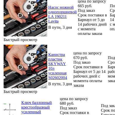
цена по запросу
665
руб.
По
Насос ножной
Под заказ
Ср
однопоршневой
Срок поставки в
Ба
LA 190211
Барнаул от 5 до
14
Lavita
14 рабочих дней
с 
В пути, 3 дня
с момента
оп
оплаты заказа
Быстрый просмотр
цена по запросу
Канистра
670
руб.
Под
пластик
Под заказ
Сро
SKYWAY
Срок поставки в
Барн
10л
Барнаул от 5 до 14
раб
усиленная
рабочих дней с
мом
S02602004
момента оплаты
зака
В пути, 3 дня
заказа
Быстрый просмотр
цена по запросу
Ключ баллонный
680
руб.
Под зак
крестообразный
Под заказ
Срок по
усиленный
Срок поставки в
Барнаул