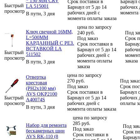
* 150 ММ CRV
Срок поставки в
Барнаул о
Быстрый
LA 515001
Барнаул от 5 до 14
рабочих 
просмотр
рабочих дней с
момента 
В пути, 3 дня
момента оплаты заказа
цена по запросу
Ключ свечной 16ММ,
240
руб.
Под за
L=500MM
Под заказ
Срок п
КАРДАННЫЙ С РЕЗ.
Срок поставки в
Барнау
ВСТАВКОЙ LA
Барнаул от 5 до 14
рабочи
Быстрый
511502
рабочих дней с
момент
просмотр
момента оплаты
заказа
В пути, 3 дня
заказа
цена по запросу
Отвертка
270
руб.
Под зака
крестовая
Под заказ
Срок пос
(PH2x100 мм)
Срок поставки в
Барнаул о
AVS OKP2100
Быстрый
Барнаул от 5 до 14
рабочих 
A40074S
просмотр
рабочих дней с
оплаты з
В пути, 3 дня
момента оплаты заказа
цена по запросу
285
руб.
Набор для ремонта
Под зак
Под заказ
бескамерных шин
Срок по
Срок поставки в
AVS RK-110 (8
Барнаул