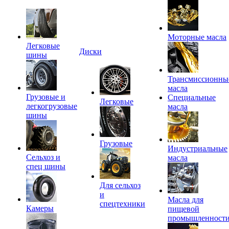
Моторные масла
Легковые
Диски
шины
Трансмиссионны
масла
Грузовые и
Специальные
Легковые
легкогрузовые
масла
шины
Грузовые
Индустриальные
Сельхоз и
масла
спец шины
Для сельхоз
и
Масла для
спецтехники
Камеры
пищевой
промышленност