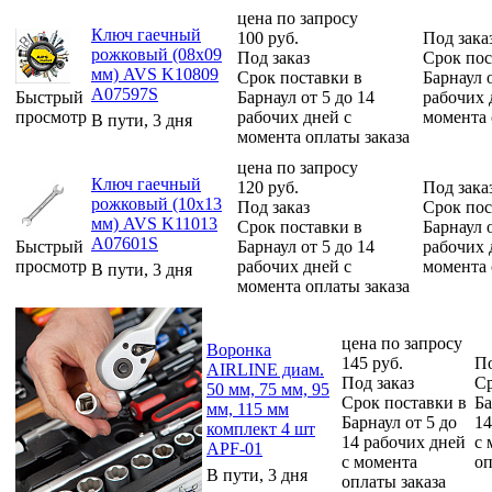
цена по запросу
Ключ гаечный
100
руб.
Под зака
рожковый (08х09
Под заказ
Срок пос
мм) AVS K10809
Срок поставки в
Барнаул о
A07597S
Быстрый
Барнаул от 5 до 14
рабочих 
просмотр
рабочих дней с
момента 
В пути, 3 дня
момента оплаты заказа
цена по запросу
Ключ гаечный
120
руб.
Под зака
рожковый (10х13
Под заказ
Срок пос
мм) AVS K11013
Срок поставки в
Барнаул о
A07601S
Быстрый
Барнаул от 5 до 14
рабочих 
просмотр
рабочих дней с
момента 
В пути, 3 дня
момента оплаты заказа
цена по запросу
Воронка
145
руб.
По
AIRLINE диам.
Под заказ
Ср
50 мм, 75 мм, 95
Срок поставки в
Ба
мм, 115 мм
Барнаул от 5 до
14
комплект 4 шт
14 рабочих дней
с 
APF-01
с момента
оп
В пути, 3 дня
оплаты заказа