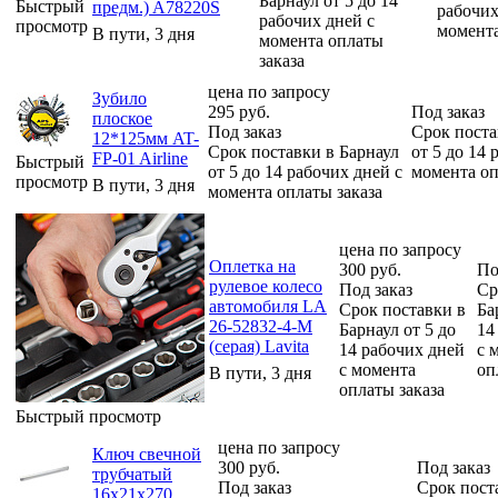
Барнаул от 5 до 14
Быстрый
предм.) A78220S
рабочих
рабочих дней с
просмотр
момента
В пути, 3 дня
момента оплаты
заказа
цена по запросу
Зубило
295
руб.
Под заказ
плоское
Под заказ
Срок поста
12*125мм AT-
Срок поставки в Барнаул
от 5 до 14 
FP-01 Airline
Быстрый
от 5 до 14 рабочих дней с
момента оп
просмотр
В пути, 3 дня
момента оплаты заказа
цена по запросу
Оплетка на
300
руб.
По
рулевое колесо
Под заказ
Ср
автомобиля LA
Срок поставки в
Ба
26-52832-4-M
Барнаул от 5 до
14
(серая) Lavita
14 рабочих дней
с 
с момента
оп
В пути, 3 дня
оплаты заказа
Быстрый просмотр
цена по запросу
Ключ свечной
300
руб.
Под заказ
трубчатый
Под заказ
Срок пост
16х21х270