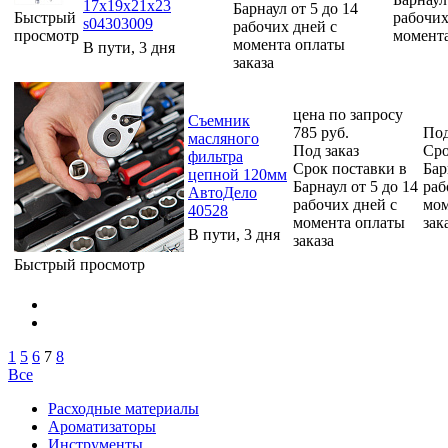
17x19x21x23
Барнаул от 5 до 14
Быстрый
рабочих
s04303009
рабочих дней с
просмотр
момента
момента оплаты
В пути, 3 дня
заказа
цена по запросу
Съемник
785
руб.
Под
масляного
Под заказ
Сро
фильтра
Срок поставки в
Бар
цепной 120мм
Барнаул от 5 до 14
раб
АвтоДело
рабочих дней с
мом
40528
момента оплаты
зак
В пути, 3 дня
заказа
Быстрый просмотр
1
5
6
7
8
Все
Расходные материалы
Ароматизаторы
Инструменты