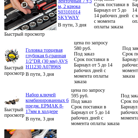
ленточный 7 т,5
Срок поставки в
Ба
м, 2 крюка
Барнаул от 5 до
14
S03101014
14 рабочих дней
с 
SKYWAY
с момента
оп
В пути, 3 дня
оплаты заказа
Быстрый просмотр
цена по запросу
580
руб.
Под за
Головка торцевая
Под заказ
Срок п
глубокая 6-гранная
Срок поставки в
Барнаул
1/2''DR (30 мм) AVS
Барнаул от 5 до 14
рабочи
H11230 A07896S
Быстрый
рабочих дней с
момент
просмотр
В пути, 3 дня
момента оплаты
заказа
заказа
цена по запросу
Набор ключей
595
руб.
Под зак
комбинированных 6
Под заказ
Срок по
предм. ЕРМАК 8-
Срок поставки в
Барнаул 
Быстрый
17мм в холдере
Барнаул от 5 до 14
рабочих
просмотр
рабочих дней с
момента
В пути, 3 дня
момента оплаты заказа