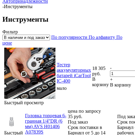
Автопринадлежности
-
Инструменты
Инструменты
Фильтр
По популярности
По алфавиту
По
цене
Тестер
-
18 305
аккумуляторных
руб.
батарей iCarTool
В
+
IC-400
корзину
В корзину
мало
Быстрый просмотр
цена по запросу
Головка торцевая 6-
35
руб.
Под зака
гранная 1/4''DR (6
Под заказ
Срок по
мм) AVS H01406
Срок поставки в
Барнаул 
A07839S
Быстрый
Барнаул от 5 до 14
рабочих