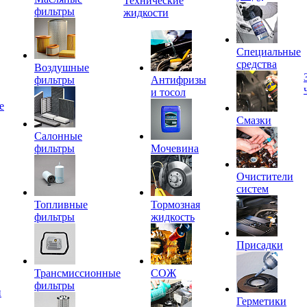
Технические
фильтры
жидкости
Специальные
средства
Воздушные
фильтры
Антифризы
и тосол
е
Смазки
Салонные
фильтры
Мочевина
Очистители
систем
Топливные
Тормозная
фильтры
жидкость
Присадки
Трансмиссионные
СОЖ
фильтры
и
Герметики