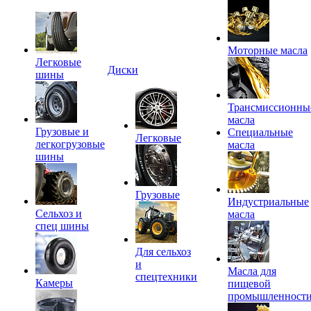
Моторные масла
Легковые
Диски
шины
Трансмиссионны
масла
Грузовые и
Специальные
Легковые
легкогрузовые
масла
шины
Грузовые
Индустриальные
Сельхоз и
масла
спец шины
Для сельхоз
и
Масла для
спецтехники
Камеры
пищевой
промышленност