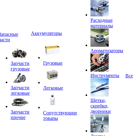
Расходные
материалы
Аккумуляторы
Запасные
части
Ароматизаторы
Грузовые
Запчасти
грузовые
Инструменты
Все
Запчасти
Легковые
легковые
Щетки,
скребки,
дворники
Запчасти
Сопутствующие
прочие
товары