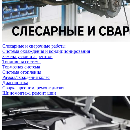
Слесарные и сварочные работы
Система охлаждения и кондиционирования
Замена узлов и агрегатов
Топливная система
Тормозная система
Система отопления
Развал/схождения колес
Диагностика
Сварка аргоном, ремонт дисков
Шиномонтаж, ремонт шин