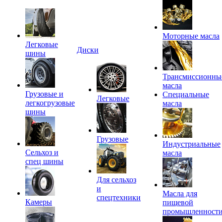
Моторные масла
Легковые
Диски
шины
Трансмиссионны
масла
Грузовые и
Специальные
Легковые
легкогрузовые
масла
шины
Грузовые
Индустриальные
Сельхоз и
масла
спец шины
Для сельхоз
и
Масла для
спецтехники
Камеры
пищевой
промышленност