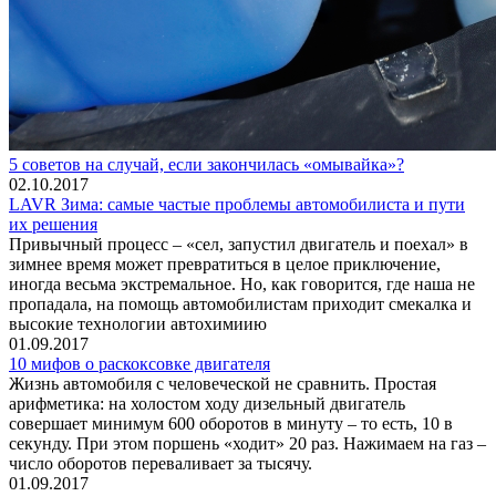
5 советов на случай, если закончилась «омывайка»?
02.10.2017
LAVR Зима: самые частые проблемы автомобилиста и пути
их решения
Привычный процесс – «сел, запустил двигатель и поехал» в
зимнее время может превратиться в целое приключение,
иногда весьма экстремальное. Но, как говорится, где наша не
пропадала, на помощь автомобилистам приходит смекалка и
высокие технологии автохимиию
01.09.2017
10 мифов о раскоксовке двигателя
Жизнь автомобиля с человеческой не сравнить. Простая
арифметика: на холостом ходу дизельный двигатель
совершает минимум 600 оборотов в минуту – то есть, 10 в
секунду. При этом поршень «ходит» 20 раз. Нажимаем на газ –
число оборотов переваливает за тысячу.
01.09.2017