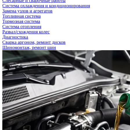
Слесарные и сварочные работы
Система охлаждения и кондиционирования
Замена узлов и агрегатов
Топливная система
Тормозная система
Система отопления
Развал/схождения колес
Диагностика
Сварка аргоном, ремонт дисков
Шиномонтаж, ремонт шин