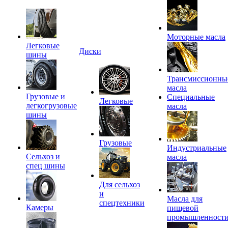
Моторные масла
Легковые
Диски
шины
Трансмиссионны
масла
Грузовые и
Специальные
Легковые
легкогрузовые
масла
шины
Грузовые
Индустриальные
Сельхоз и
масла
спец шины
Для сельхоз
и
Масла для
спецтехники
Камеры
пищевой
промышленност