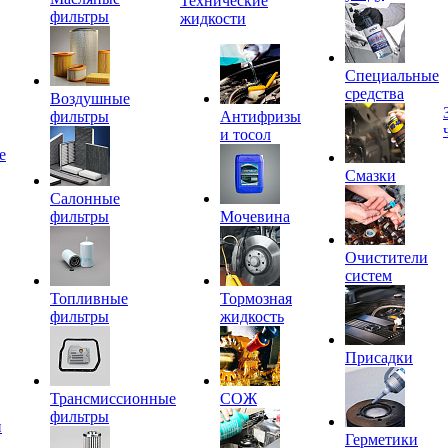
Технические
фильтры
жидкости
Специальные
средства
Воздушные
фильтры
Антифризы
и тосол
е
Смазки
Салонные
фильтры
Мочевина
Очистители
систем
Топливные
Тормозная
фильтры
жидкость
Присадки
Трансмиссионные
СОЖ
фильтры
и
Герметики