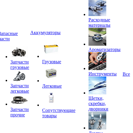
Расходные
материалы
Аккумуляторы
Запасные
части
Ароматизаторы
Грузовые
Запчасти
грузовые
Инструменты
Все
Запчасти
Легковые
легковые
Щетки,
скребки,
дворники
Запчасти
Сопутствующие
прочие
товары