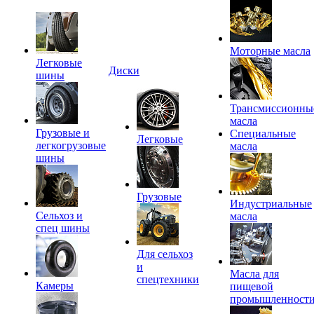
Моторные масла
Легковые
Диски
шины
Трансмиссионны
масла
Грузовые и
Специальные
Легковые
легкогрузовые
масла
шины
Грузовые
Индустриальные
Сельхоз и
масла
спец шины
Для сельхоз
и
Масла для
спецтехники
Камеры
пищевой
промышленност