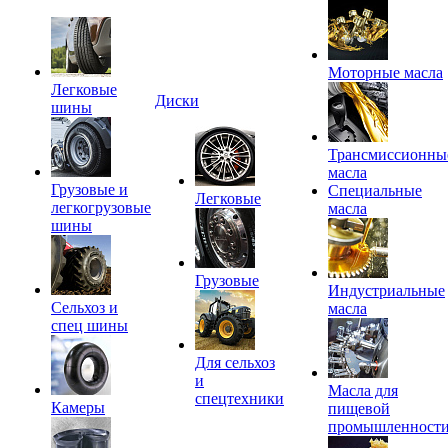
Моторные масла
Легковые
Диски
шины
Трансмиссионны
масла
Грузовые и
Специальные
Легковые
легкогрузовые
масла
шины
Грузовые
Индустриальные
Сельхоз и
масла
спец шины
Для сельхоз
и
Масла для
спецтехники
Камеры
пищевой
промышленност