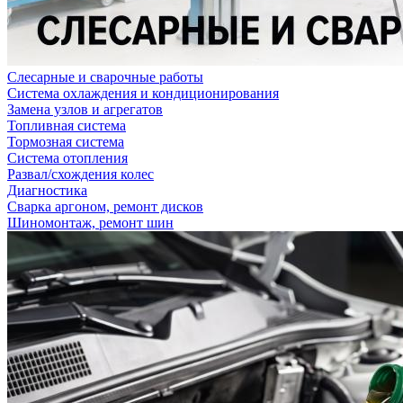
Слесарные и сварочные работы
Система охлаждения и кондиционирования
Замена узлов и агрегатов
Топливная система
Тормозная система
Система отопления
Развал/схождения колес
Диагностика
Сварка аргоном, ремонт дисков
Шиномонтаж, ремонт шин