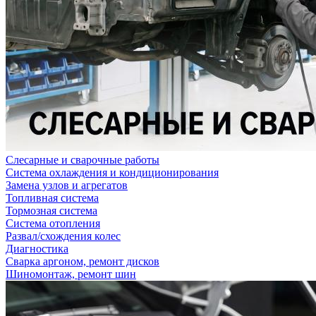
Слесарные и сварочные работы
Система охлаждения и кондиционирования
Замена узлов и агрегатов
Топливная система
Тормозная система
Система отопления
Развал/схождения колес
Диагностика
Сварка аргоном, ремонт дисков
Шиномонтаж, ремонт шин