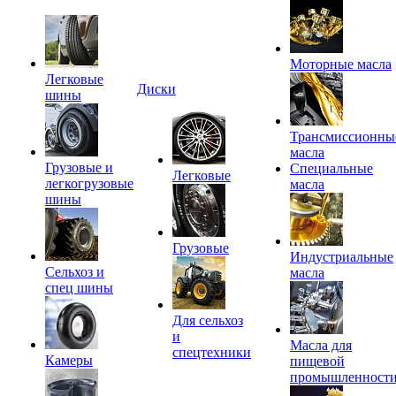
Моторные масла
Легковые
Диски
шины
Трансмиссионны
масла
Грузовые и
Специальные
Легковые
легкогрузовые
масла
шины
Грузовые
Индустриальные
Сельхоз и
масла
спец шины
Для сельхоз
и
Масла для
спецтехники
Камеры
пищевой
промышленност