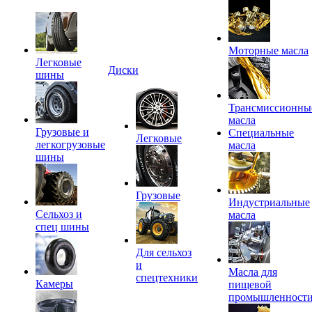
Моторные масла
Легковые
Диски
шины
Трансмиссионны
масла
Грузовые и
Специальные
Легковые
легкогрузовые
масла
шины
Грузовые
Индустриальные
Сельхоз и
масла
спец шины
Для сельхоз
и
Масла для
спецтехники
Камеры
пищевой
промышленност