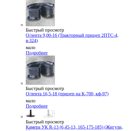
Быстрый просмотр
О/лента 9,00-16 (Тракторный прицеп 2ПТС-4,
я-324)
мало
Подробнее
Быстрый просмотр
О/лента 16,5-18 (прицеп на К-700, кф-97)
мало
Подробнее
Быстрый просмотр
Камера УК R-13 (6,45-13, 165-175-185) (Жигули,