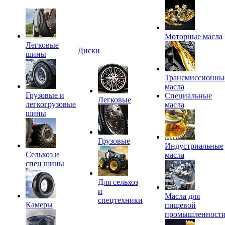
Моторные масла
Легковые
Диски
шины
Трансмиссионны
масла
Грузовые и
Специальные
Легковые
легкогрузовые
масла
шины
Грузовые
Индустриальные
Сельхоз и
масла
спец шины
Для сельхоз
и
Масла для
спецтехники
Камеры
пищевой
промышленност