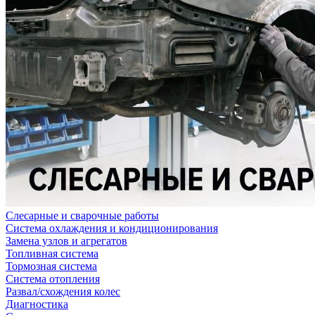
Слесарные и сварочные работы
Система охлаждения и кондиционирования
Замена узлов и агрегатов
Топливная система
Тормозная система
Система отопления
Развал/схождения колес
Диагностика