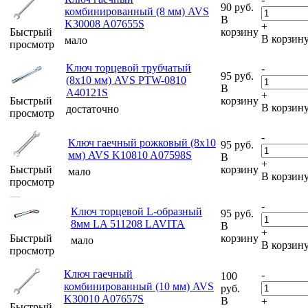
90
руб.
комбинированный (8 мм) AVS
В
K30008 A07655S
+
Быстрый
корзину
В корзин
мало
просмотр
Ключ торцевой трубчатый
-
95
руб.
(8х10 мм) AVS PTW-0810
В
A40121S
+
Быстрый
корзину
В корзин
достаточно
просмотр
-
Ключ гаечный рожковый (8х10
95
руб.
мм) AVS K10810 A07598S
В
+
Быстрый
корзину
мало
В корзин
просмотр
-
Ключ торцевой L-образный
95
руб.
8мм LA 511208 LAVITA
В
+
Быстрый
корзину
мало
В корзин
просмотр
Ключ гаечный
-
100
комбинированный (10 мм) AVS
руб.
K30010 A07657S
В
+
Быстрый