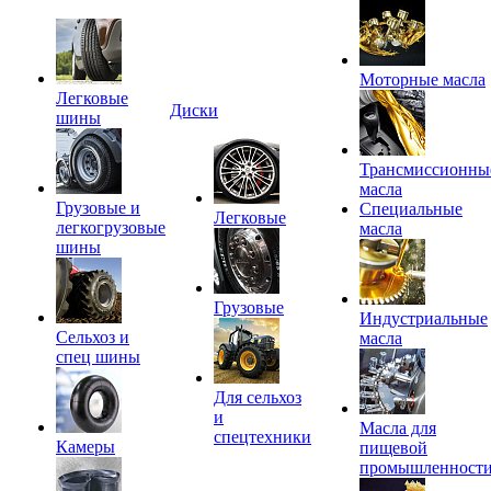
Моторные масла
Легковые
Диски
шины
Трансмиссионны
масла
Грузовые и
Специальные
Легковые
легкогрузовые
масла
шины
Грузовые
Индустриальные
Сельхоз и
масла
спец шины
Для сельхоз
и
Масла для
спецтехники
Камеры
пищевой
промышленност