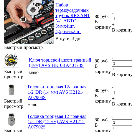
Набор
термоусадочных
-
трубок REXANT
80
руб.
№1 АВТО
В
+
3ммх4шт,
корзину
В корзин
4,5,6ммх2шт
В пути, 3 дня
Быстрый просмотр
-
Ключ торцевой шестигранный
80
руб.
(8мм) AVS HK-08 A40173S
В
+
Быстрый
корзину
мало
В корзин
просмотр
Головка торцевая 12-гранная
-
80
руб.
1/2''DR (14 мм) AVS H21214
В
A07904S
+
Быстрый
корзину
В корзин
мало
просмотр
Головка торцевая 12-гранная
-
80
руб.
1/2''DR (12 мм) AVS H21212
В
A07902S
+
Быстрый
корзину