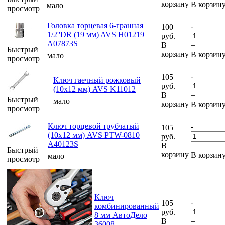
корзину
В корзин
мало
просмотр
Головка торцевая 6-гранная
-
100
1/2''DR (19 мм) AVS H01219
руб.
A07873S
В
+
Быстрый
корзину
В корзин
мало
просмотр
-
105
Ключ гаечный рожковый
руб.
(10х12 мм) AVS K11012
В
+
Быстрый
мало
корзину
В корзин
просмотр
Ключ торцевой трубчатый
-
105
(10х12 мм) AVS PTW-0810
руб.
A40123S
В
+
Быстрый
корзину
В корзин
мало
просмотр
Ключ
-
105
комбинированный
руб.
8 мм АвтоДело
В
+
36008