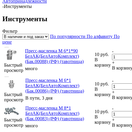
Автопринадлежности
-
Инструменты
Инструменты
Фильтр
По популярности
По алфавиту
По
цене
Пресс-масленка М 6*1*90
-
10
руб.
БелАК(БелАвтоКомплект)
В
(Бак.00088) (РФ) (тавотница)
+
Быстрый
корзину
В корзин
много
просмотр
Пресс-масленка М 6*1
-
10
руб.
БелАК(БелАвтоКомплект)
В
(Бак.00086) (РФ) (тавотница)
+
Быстрый
корзину
В корзин
В пути, 3 дня
просмотр
Пресс-масленка М 8*1
-
10
руб.
БелАК(БелАвтоКомплект)
В
(Бак.00083) (РФ) (тавотница)
Быстрый
+
корзину
просмотр
В корзин
много