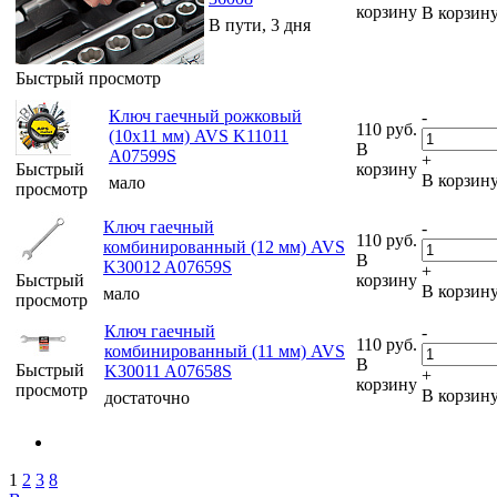
корзину
В корзин
В пути, 3 дня
Быстрый просмотр
Ключ гаечный рожковый
-
110
руб.
(10х11 мм) AVS K11011
В
A07599S
+
Быстрый
корзину
В корзин
мало
просмотр
Ключ гаечный
-
110
руб.
комбинированный (12 мм) AVS
В
K30012 A07659S
+
Быстрый
корзину
В корзин
мало
просмотр
Ключ гаечный
-
110
руб.
комбинированный (11 мм) AVS
В
Быстрый
K30011 A07658S
+
корзину
просмотр
В корзин
достаточно
1
2
3
8