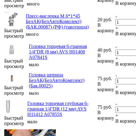
Быстрый
корзину
В корзин
много
просмотр
Пресс-масленка М 6*1*45
-
20
руб.
БелАК(БелАвтоКомплект)
В
(БАК.00087) (РФ) (тавотница)
+
Быстрый
корзину
В корзин
много
просмотр
Головка торцевая 6-гранная
-
40
руб.
1/4''DR (8 мм) AVS H01408
В
A07841S
+
Быстрый
корзину
В корзин
мало
просмотр
Головка шприца
-
75
руб.
БелАК(БелАвтоКомплект)
В
(Бак.00025)
+
Быстрый
корзину
В корзин
просмотр
мало
Головка торцевая глубокая 6-
-
75
руб.
гранная 1/4''DR (12 мм) AVS
В
H11412 A07855S
+
Быстрый
корзину
В корзин
мало
просмотр